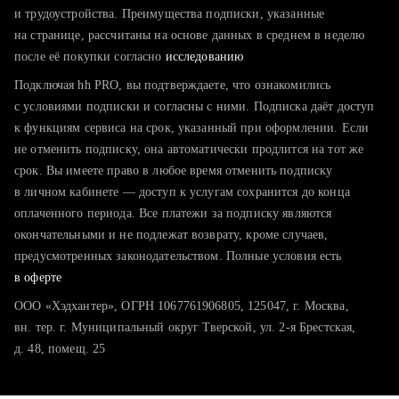
тратите много времени на поиск и вручную поднимаете
и трудоустройства. Преимущества подписки, указанные
резюме
на странице, рассчитаны на основе данных в среднем в неделю
после её покупки согласно
хотите сравнить себя с конкурентами и оценить шансы
исследованию
Подключая hh PRO, вы подтверждаете, что ознакомились
с условиями подписки и согласны с ними. Подписка даёт доступ
к функциям сервиса на срок, указанный при оформлении. Если
не отменить подписку, она автоматически продлится на тот же
срок. Вы имеете право в любое время отменить подписку
в личном кабинете — доступ к услугам сохранится до конца
оплаченного периода. Все платежи за подписку являются
окончательными и не подлежат возврату, кроме случаев,
предусмотренных законодательством. Полные условия есть
в оферте
ООО «Хэдхантер», ОГРН 1067761906805, 125047, г. Москва,
вн. тер. г. Муниципальный округ Тверской, ул. 2-я Брестская,
д. 48, помещ. 25