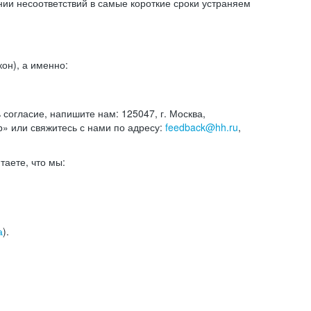
и несоответствий в самые короткие сроки устраняем
он), а именно:
ь согласие, напишите нам: 125047, г. Москва,
р» или свяжитесь с нами по адресу:
feedback@hh.ru
,
итаете, что мы:
а
).