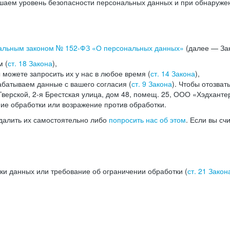
аем уровень безопасности персональных данных и при обнаружени
альным законом №
152-ФЗ
«О персональных данных»
(далее — Зак
м (
ст. 18 Закона
),
можете запросить их у нас в любое время (
ст. 14 Закона
),
абатываем данные с вашего согласия (
ст. 9 Закона
). Чтобы отозват
верской, 2-я Брестская улица, дом 48, помещ. 25, ООО «Хэдханте
ние обработки или возражение против обработки.
далить их самостоятельно либо
попросить нас об этом
. Если вы сч
ки данных или требование об ограничении обработки (
ст. 21 Закон