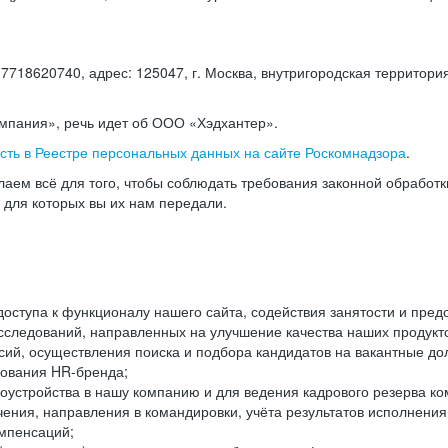
18620740, адрес: 125047, г. Москва, внутригородская территория
омпания», речь идет об ООО «Хэдхантер».
есть в Реестре персональных данных на сайте Роскомнадзора
.
аем всё для того, чтобы соблюдать требования законной обработ
, для которых вы их нам передали.
ступа к функционалу нашего сайта, содействия занятости и пред
следований, направленных на улучшение качества наших продуктов
ий, осуществления поиска и подбора кандидатов на вакантные дол
ования HR-бренда;
оустройства в нашу компанию и для ведения кадрового резерва ко
чения, направления в командировки, учёта результатов исполнени
омпенсаций;