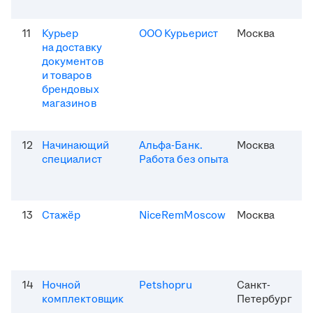
11
Курьер
ООО Курьерист
Москва
на доставку
документов
и товаров
брендовых
магазинов
12
Начинающий
Альфа-Банк.
Москва
специалист
Работа без опыта
13
Стажёр
NiceRemMoscow
Москва
14
Ночной
Petshopru
Санкт-
комплектовщик
Петербург