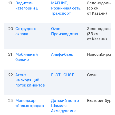
19
Водитель
МАГНИТ,
Зеленодольск
категории Е
Розничная сеть.
(35 км
Транспорт
от Казани)
20
Сотрудник
Ozon
Зеленодольск
склада
Производство
(35 км
от Казани)
21
Мобильный
Альфа-банк
Новосибирск
банкир
22
Агент
FLЭTHOUSE
Сочи
на входящий
поток клиентов
23
Менеджер
Детский центр
Екатеринбург
тёплых продаж
Шамиля
Ахмадуллина