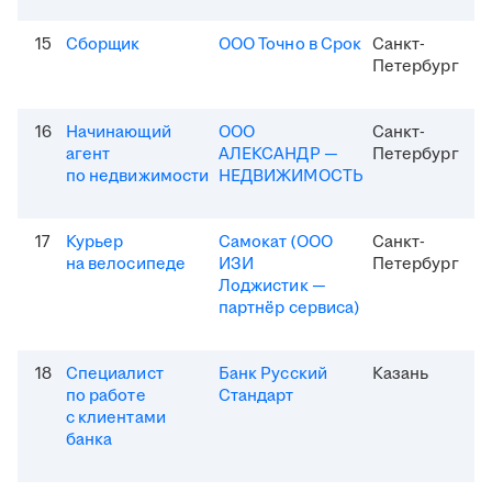
15
Сборщик
ООО Точно в Срок
Санкт-
Петербург
16
Начинающий
ООО
Санкт-
агент
АЛЕКСАНДР —
Петербург
по недвижимости
НЕДВИЖИМОСТЬ
17
Курьер
Самокат (ООО
Санкт-
на велосипеде
ИЗИ
Петербург
Лоджистик —
партнёр сервиса)
18
Специалист
Банк Русский
Казань
по работе
Стандарт
с клиентами
банка