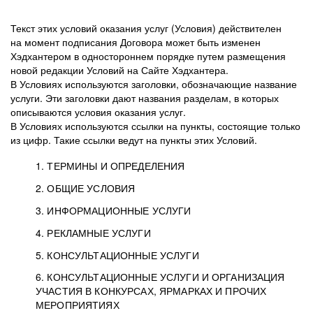
Текст этих условий оказания услуг (Условия) действителен
на момент подписания Договора может быть изменен
Хэдхантером в одностороннем порядке путем размещения
новой редакции Условий на Сайте Хэдхантера.
В Условиях используются заголовки, обозначающие название
услуги. Эти заголовки дают названия разделам, в которых
описываются условия оказания услуг.
В Условиях используются ссылки на пункты, состоящие только
из цифр. Такие ссылки ведут на пункты этих Условий.
1. ТЕРМИНЫ И ОПРЕДЕЛЕНИЯ
2. ОБЩИЕ УСЛОВИЯ
3. ИНФОРМАЦИОННЫЕ УСЛУГИ
1.1. Хэдхантер, или
Хэдхантер, ООО
4. РЕКЛАМНЫЕ УСЛУГИ
HeadHunter, или
«Хэдхантер», ИНН
2.1. Типы и статусы регистрации
5. КОНСУЛЬТАЦИОННЫЕ УСЛУГИ
Исполнитель
7718620740, адрес:
Типы регистрации
3.1. Предоставление доступа к базе данных
2.2. Активация услуг
6. КОНСУЛЬТАЦИОННЫЕ УСЛУГИ И ОРГАНИЗАЦИЯ
125047, г. Москва,
резюме с предложениями Соискателей
Описание и активация
УЧАСТИЯ В КОНКУРСАХ, ЯРМАРКАХ И ПРОЧИХ
2.1.1. Заказчику может быть присвоен один
4.0. Общие условия оказания рекламных услуг
внутригородская
о трудоустройстве с возможностью просмотра
МЕРОПРИЯТИЯХ
из Типов регистраций.
территория
4.0.1. Хэдхантер оказывает Заказчику услугу