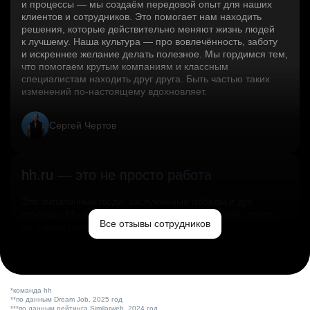
и процессы — мы создаём передовой опыт для наших
клиентов и сотрудников. Это помогает нам находить
решения, которые действительно меняют жизнь людей
к лучшему. Наша культура — про вовлечённость, заботу
и искреннее желание делать полезное. Мы гордимся тем,
что помогаем крутым компаниям и классным
специалистам находить друг друга. Быть частью таких
изменений по‑настоящему вдохновляет.
Сергей Чертов
hh.ru — это не просто работа
Это эмпатичные люди, заслуженные победы и дух
свободы. Мы помогаем миру и создаём лучший сервис
Все отзывы сотрудников
по поиску работы в стране.
Ольга Емельянова
*команда hh
**по данным Dream Job, 2025 год
***по данным рейтинга Similarweb, 2024 год