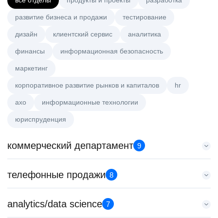
все отделы
продукты и проекты
разработка
развитие бизнеса и продажи
тестирование
дизайн
клиентский сервис
аналитика
финансы
информационная безопасность
маркетинг
корпоративное развитие рынков и капиталов
hr
axo
информационные технологии
юриспруденция
коммерческий департамент
9
Аналитик данных (направление Enterprise продаж)
телефонные продажи
8
HeadHunter::Коммерческий департамент
4 авг. 2026
Менеджер по продажам в сегменте среднего и крупного
analytics/data science
з/п не указана
7
бизнеса
Москва