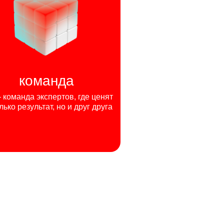
команда
команда экспертов, где ценят
лько результат, но и друг друга