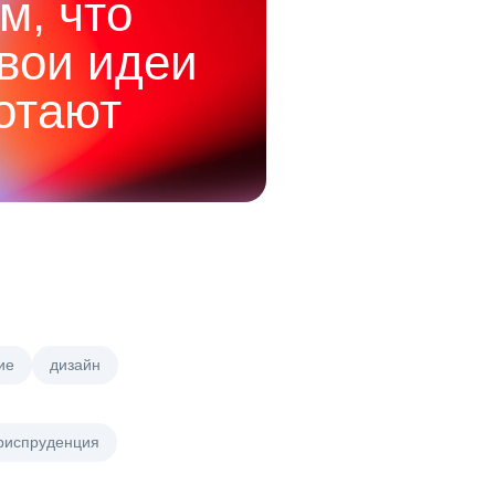
м, что
твои идеи
отают
ие
дизайн
риспруденция