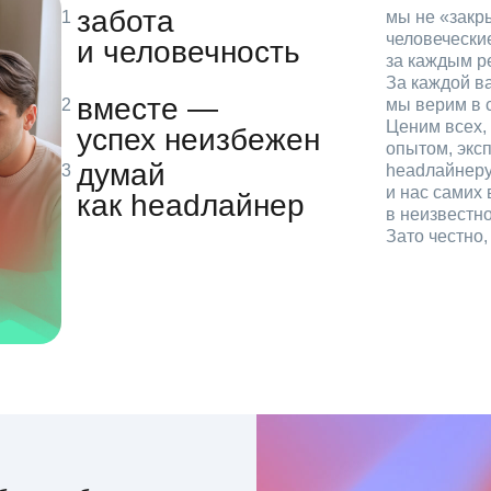
забота
мы не «зак
человечески
и человечность
за каждым р
За каждой в
вместе —
мы верим в с
Ценим всех, 
успех неизбежен
опытом, эксп
думай
headлайнеру
и нас самих 
как headлайнер
в неизвестн
Зато честно