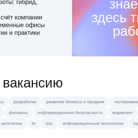
знае
оты: гибрид,
здесь 
 счёт компании
ременные офисы
раб
ии и практики
 вакансию
ты
разработка
развитие бизнеса и продажи
тестирован
финансы
информационная безопасность
маркетинг
 капиталов
hr
axo
информационные технологии
ю