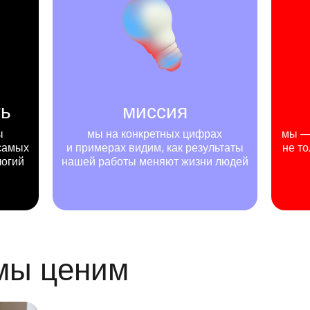
ть
миссия
ы
мы на конкретных цифрах
мы — 
самых
и примерах видим, как результаты
не то
логий
нашей работы меняют жизни людей
 мы ценим