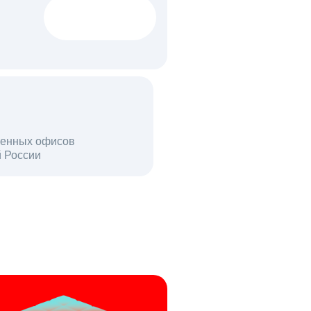
1522 тыс
вакансий
18 млн
енных офисов
й России
пользователей в день