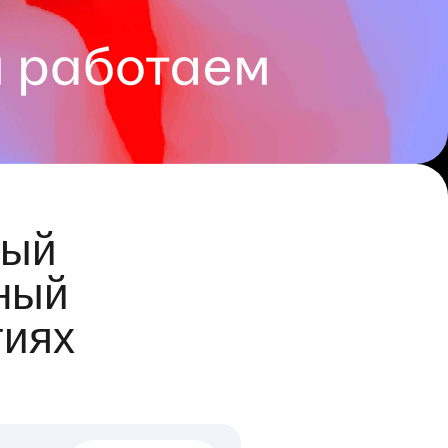
ый
ный
гиях