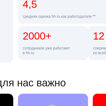
рд
4,5
средняя оценка hh.ru как работодателя **
2000+
68 млн
12
сотрудников уже работают
соврем
в hh.ru
резюме в базе
по все
ансии
для нас важно