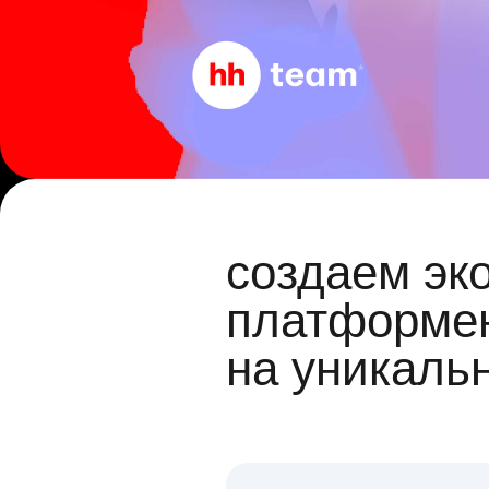
создаем эк
платформен
на уникаль