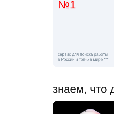
№1
1 мл
сервис для поиска работы
в России и топ-5 в мире ***
откликов на вак
знаем, что 