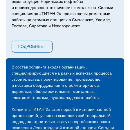
реконструкция Норильских нефтебаз
и производственно-технических комплексов. Силами
специалистов «ТИТАН‑2» произведены ремонтные
работы на атомных станциях в Смоленске, Удомле,
Ростове, Саратове и Нововоронеже.
Сейчас компания продолжает возведение следующей
очереди ЛАЭС – 7 и 8 блоков, градирни второго
ПОДРОБНЕЕ
энергоблока Курской АЭС, инновационный проект
ОДЭК «Прорыв» с реактором на быстрых нейтронах
в Северске, Центра коллективного пользования
«Сибирский кольцевой источник фотонов»
В состав холдинга входят организации,
в Новосибирске, инновационного центра обработки
специализирующиеся на разных аспектах процесса
данных «Иннополис» в Татарстане и прочих.
строительства: проектирование, производство
и поставка оборудования и стройматериалов,
С 2015 года холдинг «ТИТАН‑2» присутствует
дорожные, общестроительные, монтажные,
на международной арене атомных строек и на
электромонтажные, пусконаладочные работы.
сегодняшний день мы являемся генеральными
и ключевыми подрядчиками строительных площадок
Холдинг «ТИТАН‑2» стал первой в истории частной
АЭС «Аккую» в Турции, АЭС «Эль-Дабаа» в Египте,
организацией, успешно выполнившей генеральный
АЭС «Пакш-2» в Венгрии.
подряд на строительстве двух энергоблоков нового
Компания растет, активно развивается и продолжает
поколения Ленинградской атомной станции. Сегодня