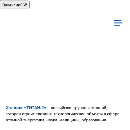
Вакансии
665
иальная ответственность
Культура
Холдинг «ТИТАН‑2»
– российская группа компаний,
которая строит сложные технологические объекты в сфере
атомной энергетики, науки, медицины, образования.