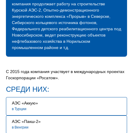
международное сотрудничество. Благодаря
компания продолжает работу на строительстве
профессионализму наших строителей мы успешно
Курской АЭС-2, Опытно-демонстрационного
строим и развиваем атомное будущее России.
энергетического комплекса «Прорыв» в Северске,
Сибирского кольцевого источника фотонов,
В связи с расширением географии и увеличением
Федерального детского реабилитационного центра под
количества объектов сегодня мы нуждаемся
Новосибирском, ведет реконструкцию объектов
в специалистах, знающих свое дело и готовых вместе
нефтебазового хозяйства в Норильском
строить сложные промышленные объекты.
промышленном районе и т.д.
Мы будем рады видеть Вас в нашей команде!
С 2015 года компания участвует в международных проектах
Госкорпорации «Росатом».
СРЕДИ НИХ:
АЭС «Аккую»
в Турции
АЭС «Пакш-2»
в Венгрии